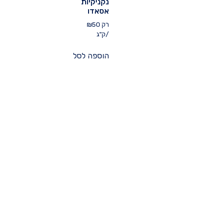
נקניקיות
אסאדו
רק
50
₪
/ק"ג
הוספה לסל