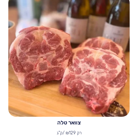
צוואר טלה
רק
129 /ק"ג
₪